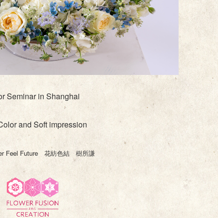
or Seminar in Shanghai
Color and Soft impression
er Feel Future
花紡色結 樹所謙